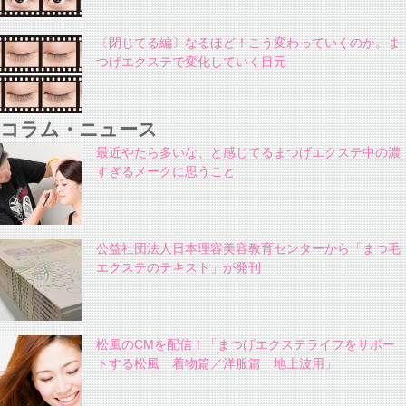
〔閉じてる編〕なるほど！こう変わっていくのか。ま
つげエクステで変化していく目元
コラム・ニュース
最近やたら多いな、と感じてるまつげエクステ中の濃
すぎるメークに思うこと
公益社団法人日本理容美容教育センターから「まつ毛
エクステのテキスト」が発刊
松風のCMを配信！「まつげエクステライフをサポー
トする松風 着物篇／洋服篇 地上波用」