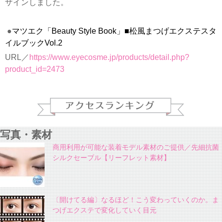
ザインしました。
●
マツエク「Beauty Style Book」■松風まつげエクステスタ
イルブックVol.2
URL／
https://www.eyecosme.jp/products/detail.php?
product_id=2473
写真・素材
商用利用が可能な装着モデル素材のご提供／先細抗菌
シルクセーブル【リーフレット素材】
〔開けてる編〕なるほど！こう変わっていくのか。ま
つげエクステで変化していく目元