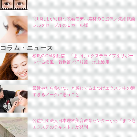
商用利用が可能な装着モデル素材のご提供／先細抗菌
シルクセーブルのＬカール版
コラム・ニュース
松風のCMを配信！「まつげエクステライフをサポー
トする松風 着物篇／洋服篇 地上波用」
最近やたら多いな、と感じてるまつげエクステ中の濃
すぎるメークに思うこと
公益社団法人日本理容美容教育センターから「まつ毛
エクステのテキスト」が発刊