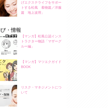
げエクステライフをサポー
トする松風 着物篇／洋服
篇 地上波用」
学び・情報
【マンガ】松風公認インス
トラクター物語「マザーグ
ルー編」
【マンガ】マツエクガイド
BOOK
リスク・マネジメントにつ
いて