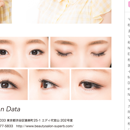
マ
N
E
t
D
e
N
R
K