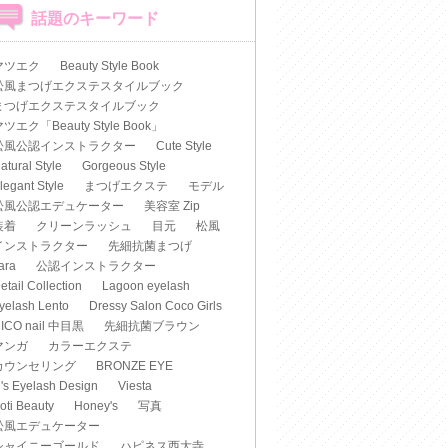
話題のキーワード
マツエク
Beauty Style Book
松風まつげエクステスタイルブック
まつげエクステスタイルブック
ツエク「Beauty Style Book」
松風公認インストラクター
Cute Style
atural Style
Gorgeous Style
legant Style
まつげエクステ
モデル
松風公認エデュケーター
美容室 Zip
装着
クリーンラッシュ
目元
松風
インストラクター
先細抗菌まつげ
iara
公認インストラクター
etail Collection
Lagoon eyelash
yelash Lento
Dressy Salon Coco Girls
ICO nail 中目黒
先細抗菌ブラウン
マンガ
カラーエクステ
カウンセリング
BRONZE EYE
's Eyelash Design
Viesta
oti Beauty
Honey's
写真
松風エデュケーター
シャイニーゴールド
ハピネス西大寺