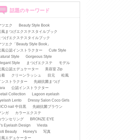
話題のキーワード
マツエク
Beauty Style Book
松風まつげエクステスタイルブック
まつげエクステスタイルブック
ツエク「Beauty Style Book」
松風公認インストラクター
Cute Style
atural Style
Gorgeous Style
legant Style
まつげエクステ
モデル
松風公認エデュケーター
美容室 Zip
装着
クリーンラッシュ
目元
松風
インストラクター
先細抗菌まつげ
iara
公認インストラクター
etail Collection
Lagoon eyelash
yelash Lento
Dressy Salon Coco Girls
ICO nail 中目黒
先細抗菌ブラウン
マンガ
カラーエクステ
カウンセリング
BRONZE EYE
's Eyelash Design
Viesta
oti Beauty
Honey's
写真
松風エデュケーター