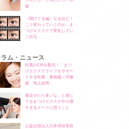
シルクセーブルのＬカール
版
〔開けてる編〕なるほど！
こう変わっていくのか。ま
つげエクステで変化してい
く目元
コラム・ニュース
松風のCMを配信！「まつ
げエクステライフをサポー
トする松風 着物篇／洋服
篇 地上波用」
最近やたら多いな、と感じ
てるまつげエクステ中の濃
すぎるメークに思うこと
公益社団法人日本理容美容