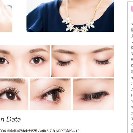
マ
N
E
t
D
e
N
R
K