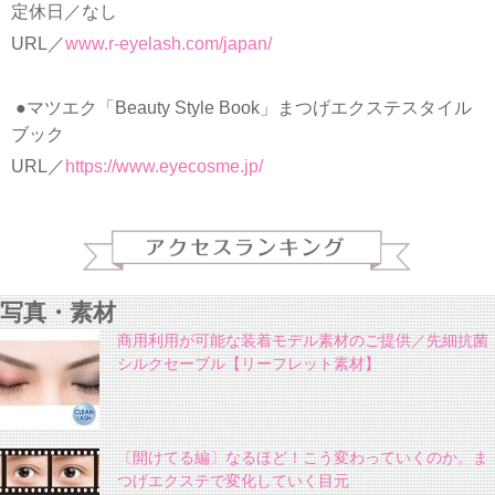
定休日／なし
URL／
www.r-eyelash.com/japan/
●マツエク「Beauty Style Book」まつげエクステスタイル
ブック
URL／
https://www.eyecosme.jp/
写真・素材
商用利用が可能な装着モデル素材のご提供／先細抗菌
シルクセーブル【リーフレット素材】
〔開けてる編〕なるほど！こう変わっていくのか。ま
つげエクステで変化していく目元