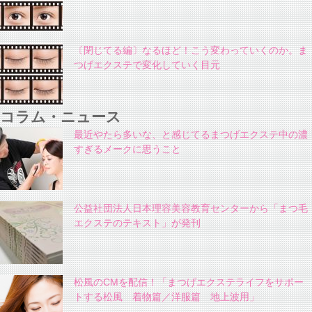
〔閉じてる編〕なるほど！こう変わっていくのか。ま
つげエクステで変化していく目元
コラム・ニュース
最近やたら多いな、と感じてるまつげエクステ中の濃
すぎるメークに思うこと
公益社団法人日本理容美容教育センターから「まつ毛
エクステのテキスト」が発刊
松風のCMを配信！「まつげエクステライフをサポー
トする松風 着物篇／洋服篇 地上波用」