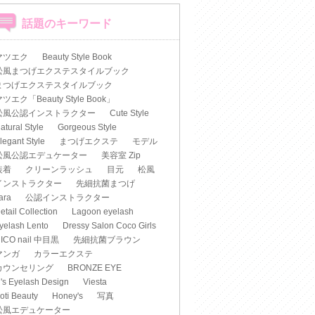
話題のキーワード
マツエク
Beauty Style Book
松風まつげエクステスタイルブック
まつげエクステスタイルブック
ツエク「Beauty Style Book」
松風公認インストラクター
Cute Style
atural Style
Gorgeous Style
legant Style
まつげエクステ
モデル
松風公認エデュケーター
美容室 Zip
装着
クリーンラッシュ
目元
松風
インストラクター
先細抗菌まつげ
iara
公認インストラクター
etail Collection
Lagoon eyelash
yelash Lento
Dressy Salon Coco Girls
ICO nail 中目黒
先細抗菌ブラウン
マンガ
カラーエクステ
カウンセリング
BRONZE EYE
's Eyelash Design
Viesta
oti Beauty
Honey's
写真
松風エデュケーター