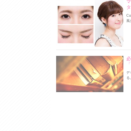
マ
タ
C
風公
必
「
デ
る