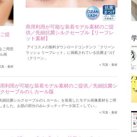
商用利用が可能な装着モデル素材のご提
供／先細抗菌シルクセーブル【リーフレ
ご提
ット素材】
アイコスメの無料ダウンロードコンテンツ「クリーン
をご用意
ラッシュ リーフレット」に掲載されている抗菌まつげ
ル画
（クリーン...
»
写真・素材
写真・素材
用利用が可能な装着モデル素材のご提供／先細抗菌シ
クセーブルのＬカール版
先細抗菌シルクセーブルのＬカール」を装着したモデル画像素材をご用
しました。お肌の部分のみレタッチ＜データ加工＞してい...
»
写真・素材