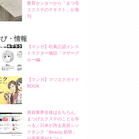
教育センターから「まつ毛
エクステのテキスト」が発
刊
学び・情報
【マンガ】松風公認インス
トラクター物語「マザーグ
ルー編」
【マンガ】マツエクガイド
BOOK
美容業界全体はもちろん、
まつげエクステのことも学
べる／日本が誇る美容シン
クタンク「Beauty 総研」
の充実度がすごい