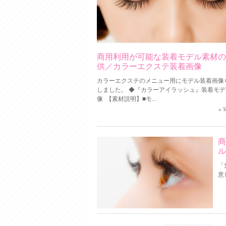
商用利用が可能な装着モデル素材の
供／カラーエクステ装着画像
カラーエクステのメニュー用にモデル装着画像
しました。 ◆『カラーアイラッシュ』装着モデ
像 【素材説明】■モ...
»
商
ル
「
意