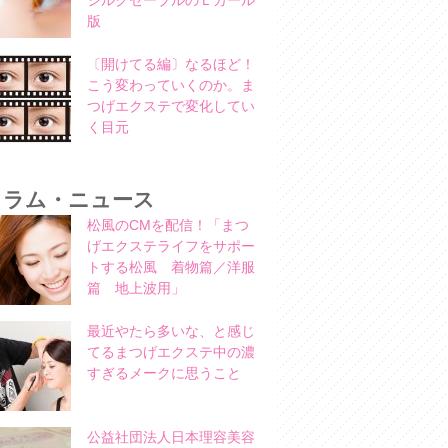
シルクセーブルのＬカール
版
〔開けてる編〕なるほど！
こう変わっていくのか。ま
つげエクステで変化してい
く目元
コラム・ニュース
松風のCMを配信！「まつ
げエクステライフをサポー
トする松風 着物篇／洋服
篇 地上波用」
最近やたら多いな、と感じ
てるまつげエクステ中の濃
すぎるメークに思うこと
公益社団法人日本理容美容