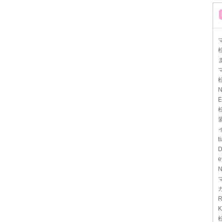
マ
N
E
t
D
e
N
R
K