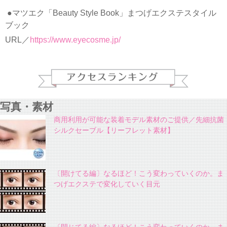
●マツエク「Beauty Style Book」まつげエクステスタイル
ブック
URL／
https://www.eyecosme.jp/
写真・素材
商用利用が可能な装着モデル素材のご提供／先細抗菌
シルクセーブル【リーフレット素材】
〔開けてる編〕なるほど！こう変わっていくのか。ま
つげエクステで変化していく目元