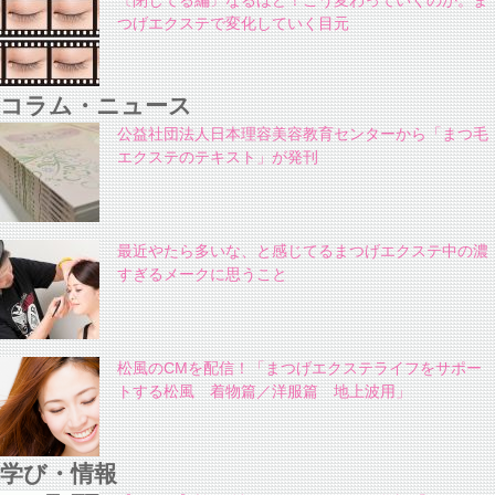
〔閉じてる編〕なるほど！こう変わっていくのか。ま
つげエクステで変化していく目元
コラム・ニュース
公益社団法人日本理容美容教育センターから「まつ毛
エクステのテキスト」が発刊
最近やたら多いな、と感じてるまつげエクステ中の濃
すぎるメークに思うこと
松風のCMを配信！「まつげエクステライフをサポー
トする松風 着物篇／洋服篇 地上波用」
学び・情報