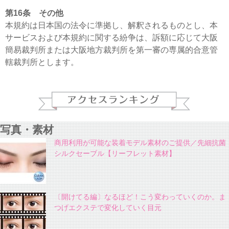
第16条 その他
本規約は日本国の法令に準拠し、解釈されるものとし、本
サービスおよび本規約に関する紛争は、訴額に応じて大阪
簡易裁判所または大阪地方裁判所を第一審の専属的合意管
轄裁判所とします。
写真・素材
商用利用が可能な装着モデル素材のご提供／先細抗菌
シルクセーブル【リーフレット素材】
〔開けてる編〕なるほど！こう変わっていくのか。ま
つげエクステで変化していく目元