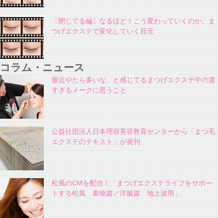
〔閉じてる編〕なるほど！こう変わっていくのか。ま
つげエクステで変化していく目元
コラム・ニュース
最近やたら多いな、と感じてるまつげエクステ中の濃
すぎるメークに思うこと
公益社団法人日本理容美容教育センターから「まつ毛
エクステのテキスト」が発刊
松風のCMを配信！「まつげエクステライフをサポー
トする松風 着物篇／洋服篇 地上波用」