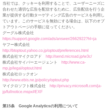
当社では、クッキーを利用することで、ユーザーニーズに
合わせた適切な広告を配信するために、広告配信を行う企
業が提供する行動ターゲティング広告のサービスを利用し
ています。このサービスを無効にする場合は、以下のオプ
トアウトページの手順に従ってください。
グーグル株式会社
https://support.google.com/ads/answer/2662922?hl=ja
ヤフー株式会社
http://btoptout.yahoo.co.jp/optout/preferences.html
株式会社マイクロアド
http://send.microad.jp/w3c/
株式会社サイバーエージェント
http://www.ca-
mp.jp/legal/optout.html
株式会社ロックオン
http://www.ebis.ne.jp/policy/optout.php
マイクロソフト株式会社
http://privacy.microsoft.com/ja-
jp/fullnotice.mspx#EXF
第15条 Google Analyticsの利用について