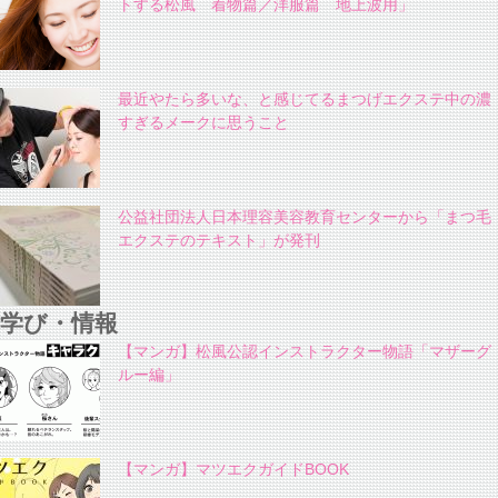
トする松風 着物篇／洋服篇 地上波用」
最近やたら多いな、と感じてるまつげエクステ中の濃
すぎるメークに思うこと
公益社団法人日本理容美容教育センターから「まつ毛
エクステのテキスト」が発刊
学び・情報
【マンガ】松風公認インストラクター物語「マザーグ
ルー編」
【マンガ】マツエクガイドBOOK