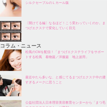
シルクセーブルのＬカール版
〔開けてる編〕なるほど！こう変わっていくのか。ま
つげエクステで変化していく目元
コラム・ニュース
松風のCMを配信！「まつげエクステライフをサポー
トする松風 着物篇／洋服篇 地上波用」
最近やたら多いな、と感じてるまつげエクステ中の濃
すぎるメークに思うこと
公益社団法人日本理容美容教育センターから「まつ毛