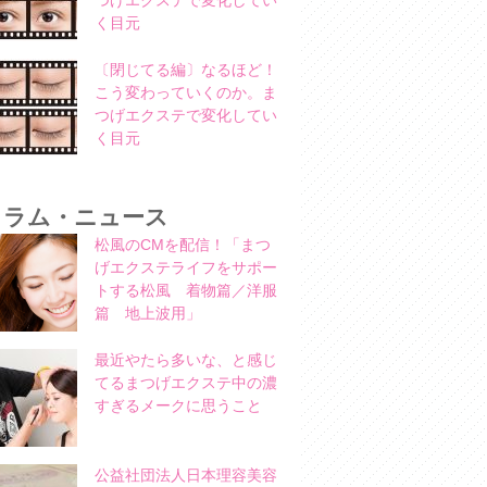
つげエクステで変化してい
く目元
〔閉じてる編〕なるほど！
こう変わっていくのか。ま
つげエクステで変化してい
く目元
コラム・ニュース
松風のCMを配信！「まつ
げエクステライフをサポー
トする松風 着物篇／洋服
篇 地上波用」
最近やたら多いな、と感じ
てるまつげエクステ中の濃
すぎるメークに思うこと
公益社団法人日本理容美容