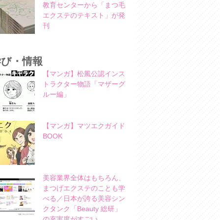
教育センターから「まつ毛
エクステのテキスト」が発
刊
学び・情報
【マンガ】松風公認インス
トラクター物語「マザーグ
ルー編」
【マンガ】マツエクガイド
BOOK
美容業界全体はもちろん、
まつげエクステのことも学
べる／日本が誇る美容シン
クタンク「Beauty 総研」
の充実度がすごい