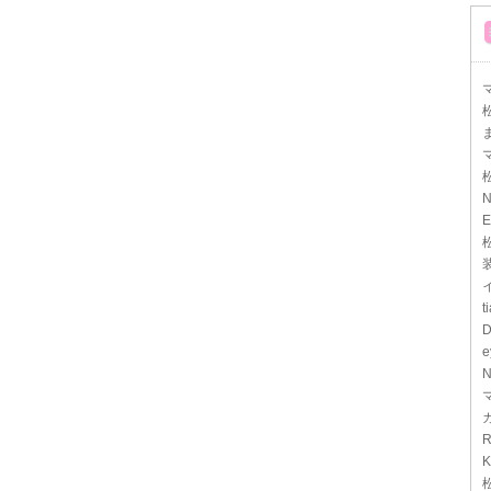
マ
N
E
t
D
e
N
R
K