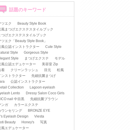
話題のキーワード
マツエク
Beauty Style Book
松風まつげエクステスタイルブック
まつげエクステスタイルブック
ツエク「Beauty Style Book」
松風公認インストラクター
Cute Style
atural Style
Gorgeous Style
legant Style
まつげエクステ
モデル
松風公認エデュケーター
美容室 Zip
装着
クリーンラッシュ
目元
松風
インストラクター
先細抗菌まつげ
iara
公認インストラクター
etail Collection
Lagoon eyelash
yelash Lento
Dressy Salon Coco Girls
ICO nail 中目黒
先細抗菌ブラウン
マンガ
カラーエクステ
カウンセリング
BRONZE EYE
's Eyelash Design
Viesta
oti Beauty
Honey's
写真
松風エデュケーター