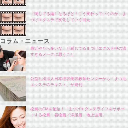
〔閉じてる編〕なるほど！こう変わっていくのか。ま
つげエクステで変化していく目元
コラム・ニュース
最近やたら多いな、と感じてるまつげエクステ中の濃
すぎるメークに思うこと
公益社団法人日本理容美容教育センターから「まつ毛
エクステのテキスト」が発刊
松風のCMを配信！「まつげエクステライフをサポー
トする松風 着物篇／洋服篇 地上波用」