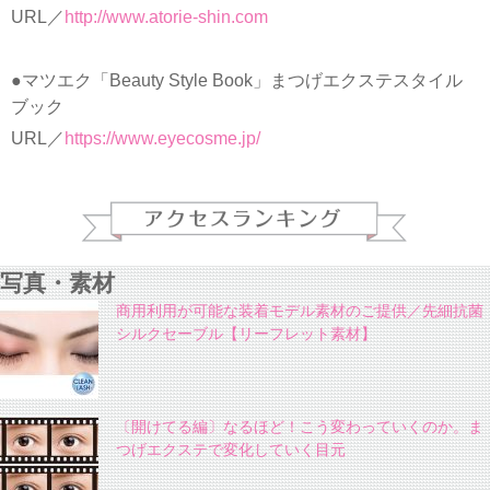
URL／
http://www.atorie-shin.com
●マツエク「Beauty Style Book」まつげエクステスタイル
ブック
URL／
https://www.eyecosme.jp/
写真・素材
商用利用が可能な装着モデル素材のご提供／先細抗菌
シルクセーブル【リーフレット素材】
〔開けてる編〕なるほど！こう変わっていくのか。ま
つげエクステで変化していく目元