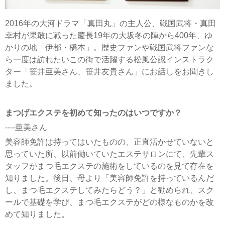
2016年の大河ドラマ「真田丸」の主人公、戦国武将・真田
幸村が果敢に戦った慶長19年の大坂冬の陣から400年、ゆ
かりの地「伊都・橋本」。歴史ファンや戦国武将ファンな
ら一度は訪れたいこの街で活躍する松風公認インストラク
ター「笹井亜美さん、笹井友貴さん」にお話しをお聞きし
ました。
まつげエクステを初めて知ったのはいつですか？
----亜美さん
美容師免許は持ってはいたものの、正直活かせていないと
思っていた所、以前働いていたエステサロンにて、先輩ス
タッフがまつ毛エクステの施術をしているのを見て存在を
知りました。後日、母より「美容師免許を持っているんだ
し、まつ毛エクステしてみたらどう？」と勧められ、スク
ールで基礎を学び、まつ毛エクステがどの様なものかを改
めて知りました。