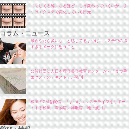
〔閉じてる編〕なるほど！こう変わっていくのか。ま
つげエクステで変化していく目元
コラム・ニュース
最近やたら多いな、と感じてるまつげエクステ中の濃
すぎるメークに思うこと
公益社団法人日本理容美容教育センターから「まつ毛
エクステのテキスト」が発刊
松風のCMを配信！「まつげエクステライフをサポー
トする松風 着物篇／洋服篇 地上波用」