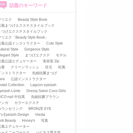
話題のキーワード
マツエク
Beauty Style Book
松風まつげエクステスタイルブック
まつげエクステスタイルブック
ツエク「Beauty Style Book」
松風公認インストラクター
Cute Style
atural Style
Gorgeous Style
legant Style
まつげエクステ
モデル
松風公認エデュケーター
美容室 Zip
装着
クリーンラッシュ
目元
松風
インストラクター
先細抗菌まつげ
iara
公認インストラクター
etail Collection
Lagoon eyelash
yelash Lento
Dressy Salon Coco Girls
ICO nail 中目黒
先細抗菌ブラウン
マンガ
カラーエクステ
カウンセリング
BRONZE EYE
's Eyelash Design
Viesta
oti Beauty
Honey's
写真
松風エデュケーター
シャイニーゴールド
ハピネス西大寺