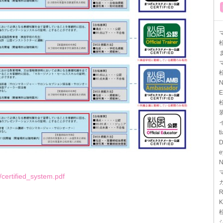
マ
N
E
t
D
e
N
/certified_system.pdf
R
K