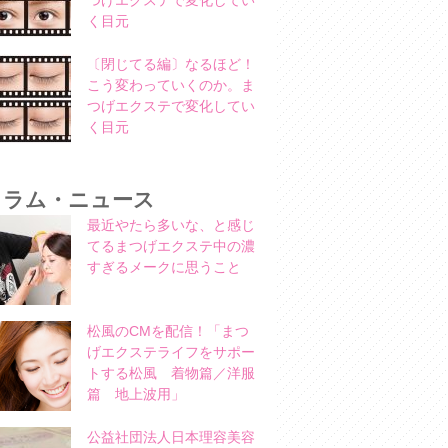
つげエクステで変化してい
く目元
〔閉じてる編〕なるほど！
こう変わっていくのか。ま
つげエクステで変化してい
く目元
コラム・ニュース
最近やたら多いな、と感じ
てるまつげエクステ中の濃
すぎるメークに思うこと
松風のCMを配信！「まつ
げエクステライフをサポー
トする松風 着物篇／洋服
篇 地上波用」
公益社団法人日本理容美容