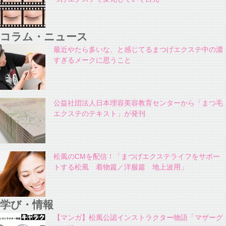
コラム・ニュース
最近やたら多いな、と感じてるまつげエクステ中の濃
すぎるメークに思うこと
公益社団法人日本理容美容教育センターから「まつ毛
エクステのテキスト」が発刊
松風のCMを配信！「まつげエクステライフをサポー
トする松風 着物篇／洋服篇 地上波用」
学び・情報
【マンガ】松風公認インストラクター物語「マザーグ