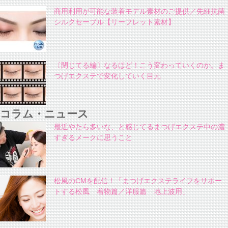
商用利用が可能な装着モデル素材のご提供／先細抗菌
シルクセーブル【リーフレット素材】
〔閉じてる編〕なるほど！こう変わっていくのか。ま
つげエクステで変化していく目元
コラム・ニュース
最近やたら多いな、と感じてるまつげエクステ中の濃
すぎるメークに思うこと
松風のCMを配信！「まつげエクステライフをサポー
トする松風 着物篇／洋服篇 地上波用」