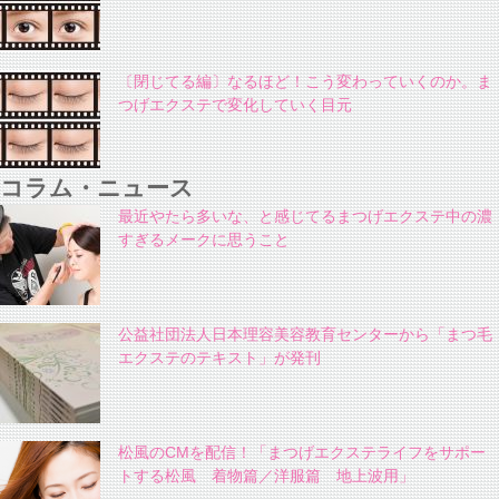
〔閉じてる編〕なるほど！こう変わっていくのか。ま
つげエクステで変化していく目元
コラム・ニュース
最近やたら多いな、と感じてるまつげエクステ中の濃
すぎるメークに思うこと
公益社団法人日本理容美容教育センターから「まつ毛
エクステのテキスト」が発刊
松風のCMを配信！「まつげエクステライフをサポー
トする松風 着物篇／洋服篇 地上波用」