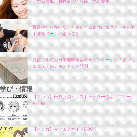
トする松風 着物篇／洋服篇 地上波用」
最近やたら多いな、と感じてるまつげエクステ中の濃
すぎるメークに思うこと
公益社団法人日本理容美容教育センターから「まつ毛
エクステのテキスト」が発刊
学び・情報
【マンガ】松風公認インストラクター物語「マザーグ
ルー編」
【マンガ】マツエクガイドBOOK