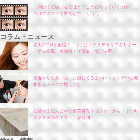
〔開けてる編〕なるほど！こう変わっていくのか。ま
つげエクステで変化していく目元
コラム・ニュース
松風のCMを配信！「まつげエクステライフをサポー
トする松風 着物篇／洋服篇 地上波用」
最近やたら多いな、と感じてるまつげエクステ中の濃
すぎるメークに思うこと
公益社団法人日本理容美容教育センターから「まつ毛
エクステのテキスト」が発刊