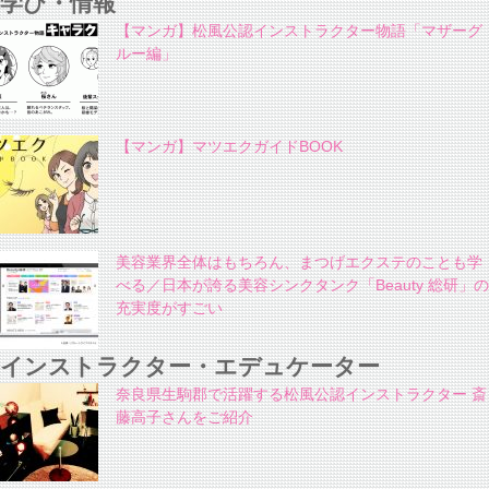
学び・情報
【マンガ】松風公認インストラクター物語「マザーグ
ルー編」
【マンガ】マツエクガイドBOOK
美容業界全体はもちろん、まつげエクステのことも学
べる／日本が誇る美容シンクタンク「Beauty 総研」の
充実度がすごい
インストラクター・エデュケーター
奈良県生駒郡で活躍する松風公認インストラクター 斎
藤高子さんをご紹介