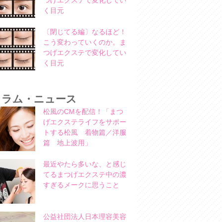
つげエクステで変化してい
く目元
〔閉じてる編〕なるほど！
こう変わっていくのか。ま
つげエクステで変化してい
く目元
コラム・ニュース
松風のCMを配信！「まつ
げエクステライフをサポー
トする松風 着物篇／洋服
篇 地上波用」
最近やたら多いな、と感じ
てるまつげエクステ中の濃
すぎるメークに思うこと
公益社団法人日本理容美容