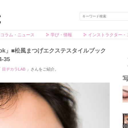
コラム・ニュース
学び・情報
インストラクター・
e Book」■松風まつげエクステスタイルブック
-35
「
目ヂカラLAB
」さんをご紹介。