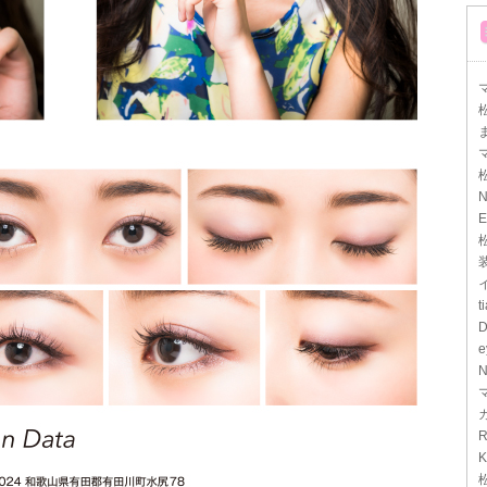
マ
N
E
t
D
e
N
R
K