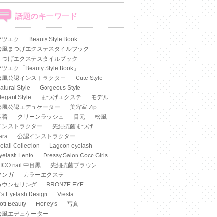
話題のキーワード
マツエク
Beauty Style Book
松風まつげエクステスタイルブック
まつげエクステスタイルブック
ツエク「Beauty Style Book」
松風公認インストラクター
Cute Style
atural Style
Gorgeous Style
legant Style
まつげエクステ
モデル
松風公認エデュケーター
美容室 Zip
装着
クリーンラッシュ
目元
松風
インストラクター
先細抗菌まつげ
iara
公認インストラクター
etail Collection
Lagoon eyelash
yelash Lento
Dressy Salon Coco Girls
ICO nail 中目黒
先細抗菌ブラウン
マンガ
カラーエクステ
カウンセリング
BRONZE EYE
's Eyelash Design
Viesta
oti Beauty
Honey's
写真
松風エデュケーター