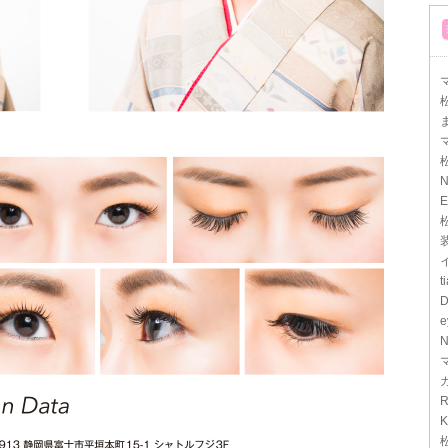
マ
N
E
t
D
e
N
R
K