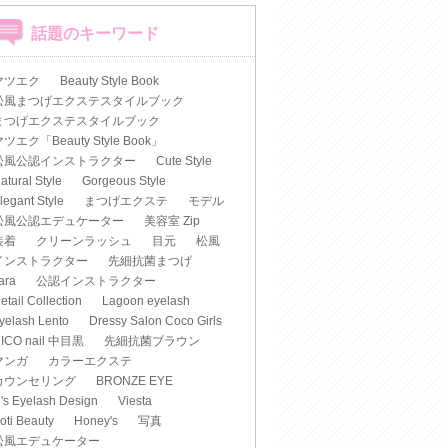
話題のキーワード
マツエク
Beauty Style Book
松風まつげエクステスタイルブック
まつげエクステスタイルブック
ツエク「Beauty Style Book」
松風公認インストラクター
Cute Style
atural Style
Gorgeous Style
legant Style
まつげエクステ
モデル
松風公認エデュケーター
美容室 Zip
装着
クリーンラッシュ
目元
松風
インストラクター
先細抗菌まつげ
iara
公認インストラクター
etail Collection
Lagoon eyelash
yelash Lento
Dressy Salon Coco Girls
ICO nail 中目黒
先細抗菌ブラウン
マンガ
カラーエクステ
カウンセリング
BRONZE EYE
's Eyelash Design
Viesta
oti Beauty
Honey's
写真
松風エデュケーター