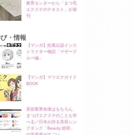
教育センターから「まつ毛
エクステのテキスト」が発
刊
学び・情報
【マンガ】松風公認インス
トラクター物語「マザーグ
ルー編」
【マンガ】マツエクガイド
BOOK
美容業界全体はもちろん、
まつげエクステのことも学
べる／日本が誇る美容シン
クタンク「Beauty 総研」
の充実度がすごい