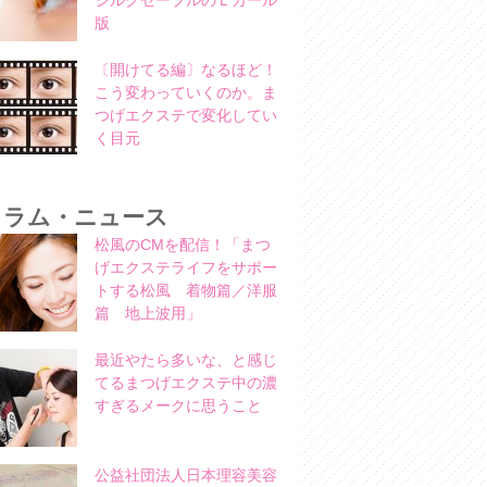
シルクセーブルのＬカール
版
〔開けてる編〕なるほど！
こう変わっていくのか。ま
つげエクステで変化してい
く目元
コラム・ニュース
松風のCMを配信！「まつ
げエクステライフをサポー
トする松風 着物篇／洋服
篇 地上波用」
最近やたら多いな、と感じ
てるまつげエクステ中の濃
すぎるメークに思うこと
公益社団法人日本理容美容