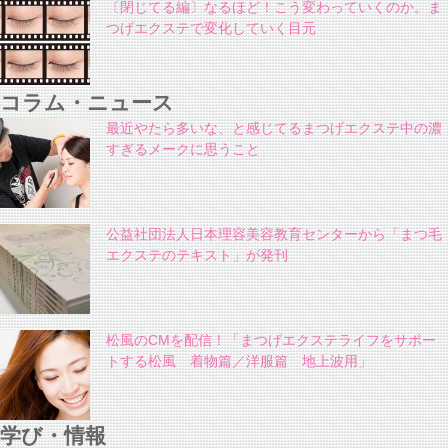
〔閉じてる編〕なるほど！こう変わっていくのか。ま
つげエクステで変化していく目元
コラム・ニュース
最近やたら多いな、と感じてるまつげエクステ中の濃
すぎるメークに思うこと
公益社団法人日本理容美容教育センターから「まつ毛
エクステのテキスト」が発刊
松風のCMを配信！「まつげエクステライフをサポー
トする松風 着物篇／洋服篇 地上波用」
学び・情報