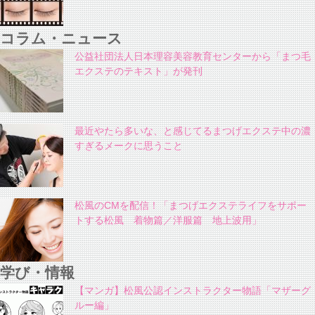
コラム・ニュース
公益社団法人日本理容美容教育センターから「まつ毛
エクステのテキスト」が発刊
最近やたら多いな、と感じてるまつげエクステ中の濃
すぎるメークに思うこと
松風のCMを配信！「まつげエクステライフをサポー
トする松風 着物篇／洋服篇 地上波用」
学び・情報
【マンガ】松風公認インストラクター物語「マザーグ
ルー編」