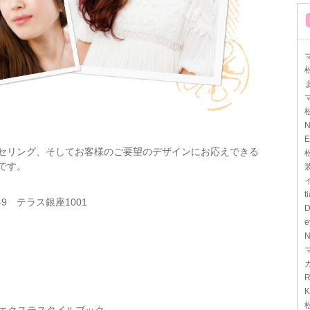
マ
N
E
セリング、そしてお客様のご要望のデザインにお応えできる
です。
t
-9 テラス銀座1001
D
e
N
R
K