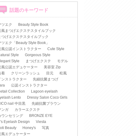
話題のキーワード
マツエク
Beauty Style Book
松風まつげエクステスタイルブック
まつげエクステスタイルブック
ツエク「Beauty Style Book」
松風公認インストラクター
Cute Style
atural Style
Gorgeous Style
legant Style
まつげエクステ
モデル
松風公認エデュケーター
美容室 Zip
装着
クリーンラッシュ
目元
松風
インストラクター
先細抗菌まつげ
iara
公認インストラクター
etail Collection
Lagoon eyelash
yelash Lento
Dressy Salon Coco Girls
ICO nail 中目黒
先細抗菌ブラウン
マンガ
カラーエクステ
カウンセリング
BRONZE EYE
's Eyelash Design
Viesta
oti Beauty
Honey's
写真
松風エデュケーター