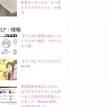
教育センターから「まつ毛
エクステのテキスト」が発
刊
学び・情報
【マンガ】松風公認インス
トラクター物語「マザーグ
ルー編」
【マンガ】マツエクガイド
BOOK
美容業界全体はもちろん、
まつげエクステのことも学
べる／日本が誇る美容シン
クタンク「Beauty 総研」
の充実度がすごい