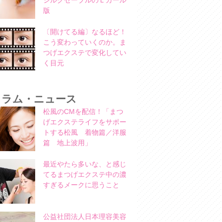
シルクセーブルのＬカール
版
〔開けてる編〕なるほど！
こう変わっていくのか。ま
つげエクステで変化してい
く目元
コラム・ニュース
松風のCMを配信！「まつ
げエクステライフをサポー
トする松風 着物篇／洋服
篇 地上波用」
最近やたら多いな、と感じ
てるまつげエクステ中の濃
すぎるメークに思うこと
公益社団法人日本理容美容