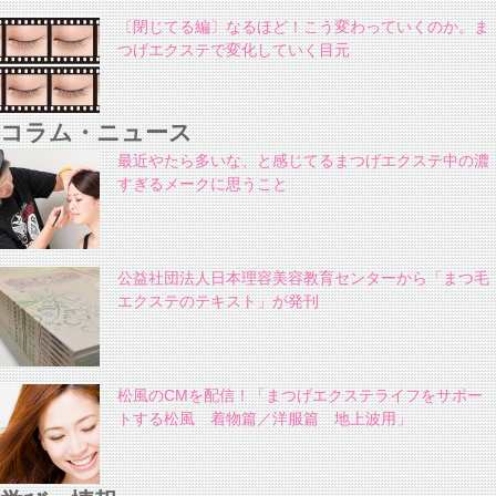
〔閉じてる編〕なるほど！こう変わっていくのか。ま
つげエクステで変化していく目元
コラム・ニュース
最近やたら多いな、と感じてるまつげエクステ中の濃
すぎるメークに思うこと
公益社団法人日本理容美容教育センターから「まつ毛
エクステのテキスト」が発刊
松風のCMを配信！「まつげエクステライフをサポー
トする松風 着物篇／洋服篇 地上波用」