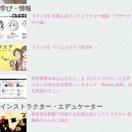
学び・情報
【マンガ】松風公認インストラクター物語「マザーグ
ルー編」
【マンガ】マツエクガイドBOOK
美容業界全体はもちろん、まつげエクステのことも学
べる／日本が誇る美容シンクタンク「Beauty 総研」の
充実度がすごい
インストラクター・エデュケーター
奈良県生駒郡で活躍する松風公認インストラクター 斎
藤高子さんをご紹介