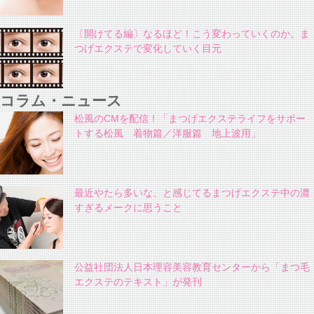
〔開けてる編〕なるほど！こう変わっていくのか。ま
つげエクステで変化していく目元
コラム・ニュース
松風のCMを配信！「まつげエクステライフをサポー
トする松風 着物篇／洋服篇 地上波用」
最近やたら多いな、と感じてるまつげエクステ中の濃
すぎるメークに思うこと
公益社団法人日本理容美容教育センターから「まつ毛
エクステのテキスト」が発刊