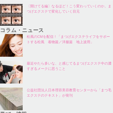
〔開けてる編〕なるほど！こう変わっていくのか。ま
つげエクステで変化していく目元
コラム・ニュース
松風のCMを配信！「まつげエクステライフをサポー
トする松風 着物篇／洋服篇 地上波用」
最近やたら多いな、と感じてるまつげエクステ中の濃
すぎるメークに思うこと
公益社団法人日本理容美容教育センターから「まつ毛
エクステのテキスト」が発刊