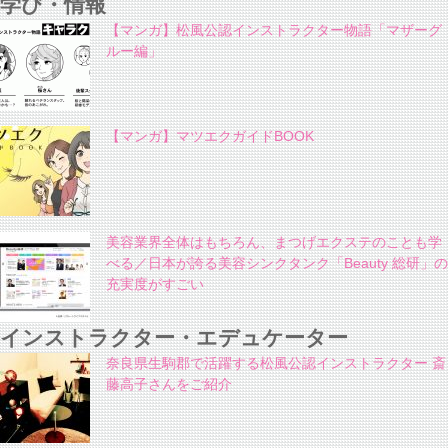
学び・情報
【マンガ】松風公認インストラクター物語「マザーグ
ルー編」
【マンガ】マツエクガイドBOOK
美容業界全体はもちろん、まつげエクステのことも学
べる／日本が誇る美容シンクタンク「Beauty 総研」の
充実度がすごい
インストラクター・エデュケーター
奈良県生駒郡で活躍する松風公認インストラクター 斎
藤高子さんをご紹介