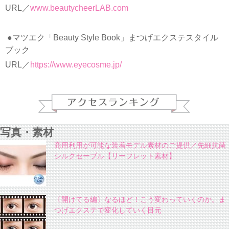
URL／
www.beautycheerLAB.com
●マツエク「Beauty Style Book」まつげエクステスタイル
ブック
URL／
https://www.eyecosme.jp/
写真・素材
商用利用が可能な装着モデル素材のご提供／先細抗菌
シルクセーブル【リーフレット素材】
〔開けてる編〕なるほど！こう変わっていくのか。ま
つげエクステで変化していく目元