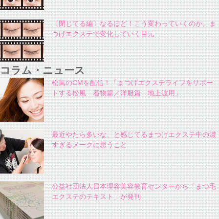
〔閉じてる編〕なるほど！こう変わっていくのか。ま
つげエクステで変化していく目元
コラム・ニュース
松風のCMを配信！「まつげエクステライフをサポー
トする松風 着物篇／洋服篇 地上波用」
最近やたら多いな、と感じてるまつげエクステ中の濃
すぎるメークに思うこと
公益社団法人日本理容美容教育センターから「まつ毛
エクステのテキスト」が発刊