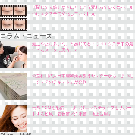
〔閉じてる編〕なるほど！こう変わっていくのか。ま
つげエクステで変化していく目元
コラム・ニュース
最近やたら多いな、と感じてるまつげエクステ中の濃
すぎるメークに思うこと
公益社団法人日本理容美容教育センターから「まつ毛
エクステのテキスト」が発刊
松風のCMを配信！「まつげエクステライフをサポー
トする松風 着物篇／洋服篇 地上波用」