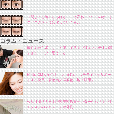
〔閉じてる編〕なるほど！こう変わっていくのか。ま
つげエクステで変化していく目元
コラム・ニュース
最近やたら多いな、と感じてるまつげエクステ中の濃
すぎるメークに思うこと
松風のCMを配信！「まつげエクステライフをサポー
トする松風 着物篇／洋服篇 地上波用」
公益社団法人日本理容美容教育センターから「まつ毛
エクステのテキスト」が発刊