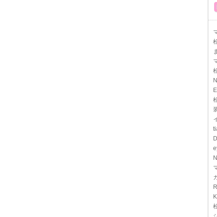
マ
N
E
t
D
e
N
R
K