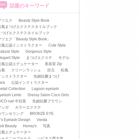
話題のキーワード
マツエク
Beauty Style Book
松風まつげエクステスタイルブック
まつげエクステスタイルブック
ツエク「Beauty Style Book」
松風公認インストラクター
Cute Style
atural Style
Gorgeous Style
legant Style
まつげエクステ
モデル
松風公認エデュケーター
美容室 Zip
装着
クリーンラッシュ
目元
松風
インストラクター
先細抗菌まつげ
iara
公認インストラクター
etail Collection
Lagoon eyelash
yelash Lento
Dressy Salon Coco Girls
ICO nail 中目黒
先細抗菌ブラウン
マンガ
カラーエクステ
カウンセリング
BRONZE EYE
's Eyelash Design
Viesta
oti Beauty
Honey's
写真
松風エデュケーター
シャイニーゴールド
ハピネス西大寺