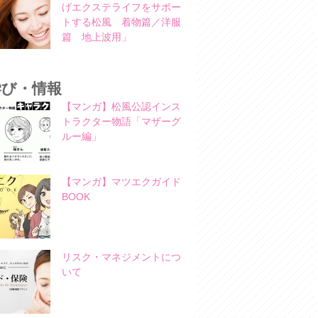
げエクステライフをサポー
トする松風 着物篇／洋服
篇 地上波用」
学び・情報
【マンガ】松風公認インス
トラクター物語「マザーグ
ルー編」
【マンガ】マツエクガイド
BOOK
リスク・マネジメントにつ
いて