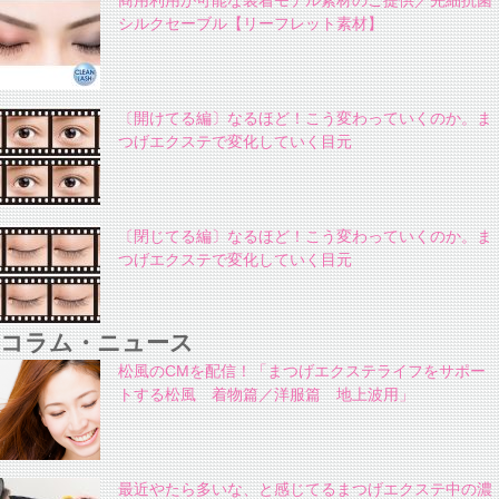
商用利用が可能な装着モデル素材のご提供／先細抗菌
シルクセーブル【リーフレット素材】
〔開けてる編〕なるほど！こう変わっていくのか。ま
つげエクステで変化していく目元
〔閉じてる編〕なるほど！こう変わっていくのか。ま
つげエクステで変化していく目元
コラム・ニュース
松風のCMを配信！「まつげエクステライフをサポー
トする松風 着物篇／洋服篇 地上波用」
最近やたら多いな、と感じてるまつげエクステ中の濃