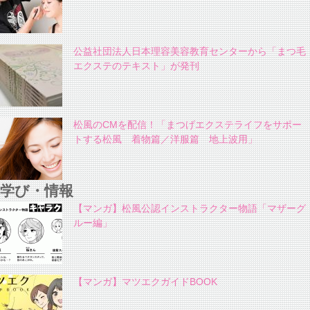
公益社団法人日本理容美容教育センターから「まつ毛
エクステのテキスト」が発刊
松風のCMを配信！「まつげエクステライフをサポー
トする松風 着物篇／洋服篇 地上波用」
学び・情報
【マンガ】松風公認インストラクター物語「マザーグ
ルー編」
【マンガ】マツエクガイドBOOK